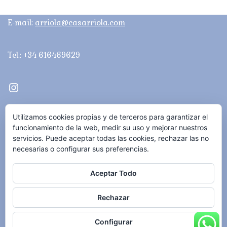
E-mail:
arriola@casarriola.com
Tel.: +34 616469629
Quiénes somos
Utilizamos cookies propias y de terceros para garantizar el
Carta
funcionamiento de la web, medir su uso y mejorar nuestros
servicios. Puede aceptar todas las cookies, rechazar las no
Galería
necesarias o configurar sus preferencias.
Blog
Aceptar Todo
Contacto
Rechazar
Política de privacidad Casa Arriola
Política de cookies
Configurar