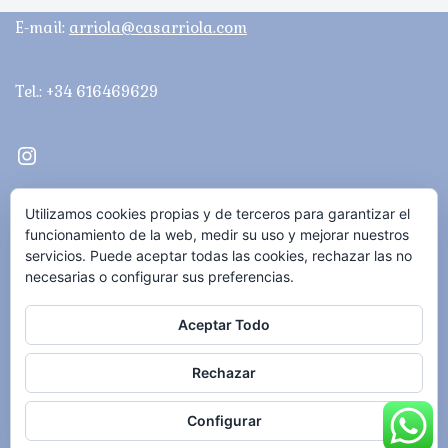
E-mail:
arriola@casarriola.com
Tel.: +34 616469629
Quiénes somos
Utilizamos cookies propias y de terceros para garantizar el
Carta
funcionamiento de la web, medir su uso y mejorar nuestros
servicios. Puede aceptar todas las cookies, rechazar las no
Galería
necesarias o configurar sus preferencias.
Blog
Aceptar Todo
Contacto
Rechazar
Política de privacidad Casa Arriola
Política de cookies
Configurar
Neve
| Funciona gracias a
WordPress