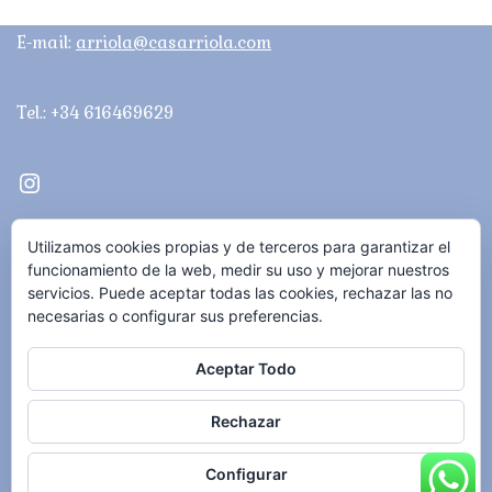
E-mail:
arriola@casarriola.com
Tel.: +34 616469629
Quiénes somos
Utilizamos cookies propias y de terceros para garantizar el
Carta
funcionamiento de la web, medir su uso y mejorar nuestros
servicios. Puede aceptar todas las cookies, rechazar las no
Galería
necesarias o configurar sus preferencias.
Blog
Aceptar Todo
Contacto
Rechazar
Política de privacidad Casa Arriola
Política de cookies
Configurar