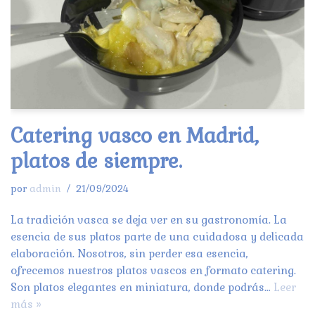
Catering vasco en Madrid,
platos de siempre.
por
admin
21/09/2024
La tradición vasca se deja ver en su gastronomía. La
esencia de sus platos parte de una cuidadosa y delicada
elaboración. Nosotros, sin perder esa esencia,
ofrecemos nuestros platos vascos en formato catering.
Son platos elegantes en miniatura, donde podrás…
Leer
más »